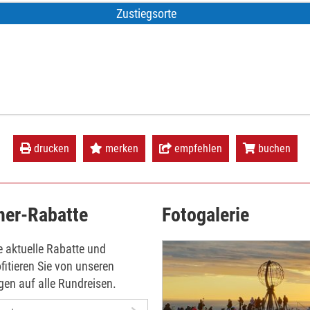
Zustiegsorte
drucken
merken
empfehlen
buchen
her-Rabatte
Fotogalerie
ie aktuelle Rabatte und
fitieren Sie von unseren
en auf alle Rundreisen.