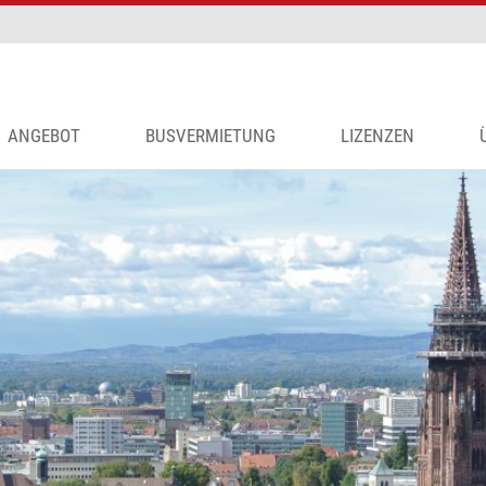
ANGEBOT
BUSVERMIETUNG
LIZENZEN
DVENT UND WEIHNACHTSMÄRKTE
AKT
ADEFERIEN
ESSEN
UNDREISEN
PORTREISEN
AGESFAHRTEN
KTUELLER KATALOG