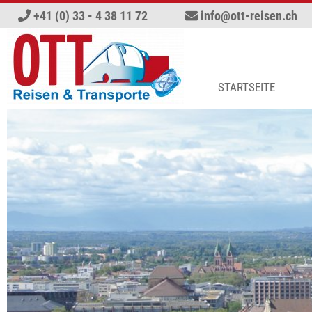
+41 (0) 33 - 4 38 11 72
info
ott-reisen.ch
STARTSEITE
A
B
M
R
S
T
A