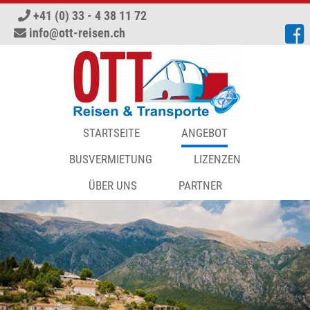
+41 (0) 33 - 4 38 11 72
info
ott-reisen.ch
STARTSEITE
ANGEBOT
ADVENT UND WEIHNACHTSMÄRK
BUSVERMIETUNG
LIZENZEN
BADEFERIEN
ÜBER UNS
PARTNER
MESSEN
AKTUELLE JOBANGEBOTE
RUNDREISEN
SPORTREISEN
TAGESFAHRTEN
AKTUELLER KATALOG