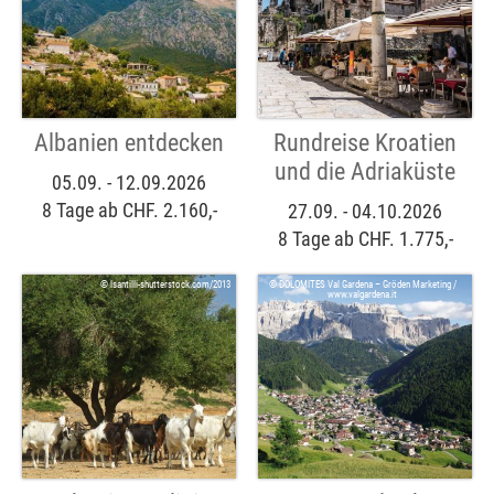
Albanien entdecken
Rundreise Kroatien
und die Adriaküste
05.09. - 12.09.2026
8 Tage ab CHF. 2.160,-
27.09. - 04.10.2026
8 Tage ab CHF. 1.775,-
© lsantilli-shutterstock.com/2013
© DOLOMITES Val Gardena – Gröden Marketing /
www.valgardena.it